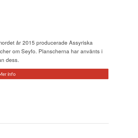
Inför 100-årsminnet av assyriska folkmordet år 2015 producerade Assyriska 
scher om Seyfo. Planscherna har använts i 
dan dess
. 
Mer info