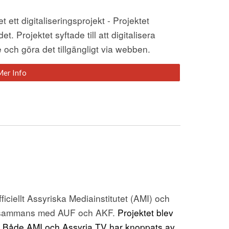
tt digitaliseringsprojekt - Projektet 
. Projektet syftade till att digitalisera 
 och göra det tillgängligt via webben.
Mer Info
iciellt Assyriska Mediainstitutet (AMI) och 
llsammans med AUF och AKF. 
Projektet blev 
. Både AMI och Assyria TV har knoppats av 