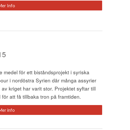
Mer Info
15
 medel för ett biståndsprojekt i syriska 
our i nordöstra Syrien där många assyrier 
kriget har varit stor. Projektet syftar till 
ör att få tillbaka tron på framtiden.
Mer info