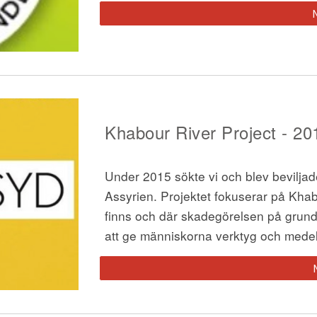
Khabour River Projec
t - 20
Under 2015 sökte vi och blev beviljade
Assyrien. Projektet fokuserar på Khab
finns och där skadegörelsen på grund av 
att ge människorna verktyg och medel f