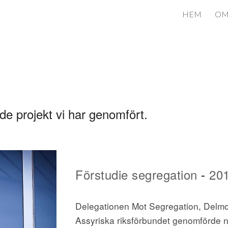
HEM
O
ip to main content
Skip to navigat
de projekt vi har genomfört.
F
örstudie segregation
 - 
20
Delegationen Mot Segregation, Delmos
Assyriska riksförbundet genomförde no