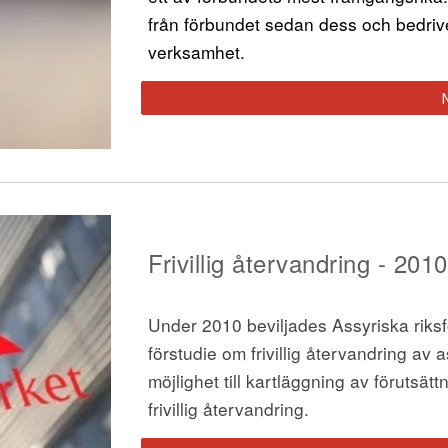
från förbundet sedan dess och bedriv
verksamhet. 
F
rivillig återvandrin
g - 2010
Under 2010 beviljades Assyriska riksf
förstudie om frivillig återvandring av a
möjlighet till kartläggning av förutsä
frivillig återvandring.