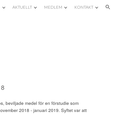
M
AKTUELLT
MEDLEM
KONTAKT
ion
18
, beviljade medel för en förstudie som 
vember 2018 - januari 2019. Syftet var att 