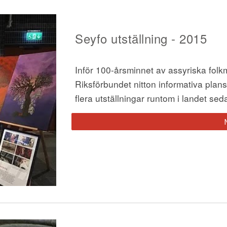
Seyfo u
tställning 
- 2015
R
iksförbundet nitton informativa plan
flera utställningar runtom i landet se