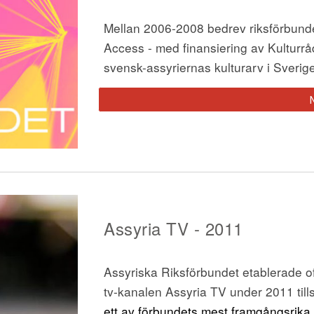
Mellan 2006-2008 bedrev riksförbundet e
Access - med finansiering av Kulturrådet
svensk-assyriernas kulturarv i Sverige
Assyria TV - 2011
Assyriska Riksförbundet etablerade off
tv-kanalen Assyria TV under 2011 ti
ett av förbundets mest framgångsrika